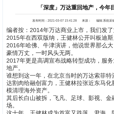
「深度」万达重回地产，今年
发布时间：2021-03-07 15:41:28
来源：
编辑:系统采
编者按：2014年万达商业上市，我们发
2015年在西双版纳，王健林公开叫板迪
2016年哈佛、牛津演讲，他说世界那么
豪情万丈，一时风头无两。
资讯
选车
2017年更是高调宣布战略转型成功，服
地产。
谁想到这一年，在北京当时的万达索菲特
达割肉给融创富力，王健林拉张近东马化
模清理海外资产。
其后长白山被拆，飞凡、足球、影视、金
场。
这十年，王健林成为首富又跌落，尹海、